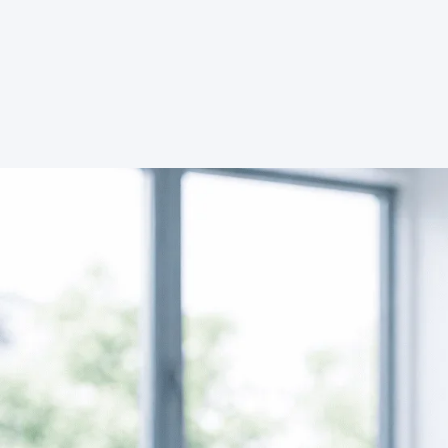
ab
€450
ab
€450
Kaufen →