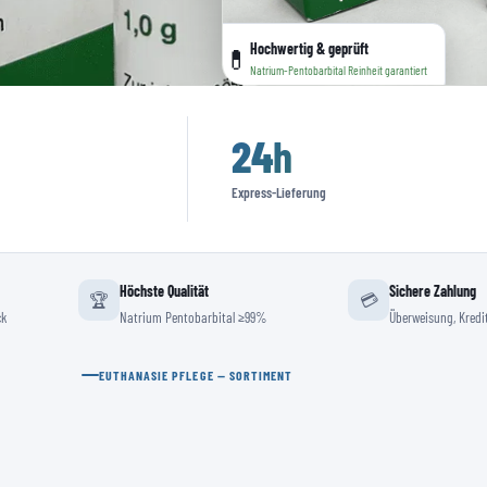
Hochwertig & geprüft
💊
Natrium-Pentobarbital Reinheit garantiert
24
h
Express-Lieferung
Höchste Qualität
Sichere Zahlung
🏆
💳
ck
Natrium Pentobarbital ≥99%
Überweisung, Kredit
EUTHANASIE PFLEGE — SORTIMENT