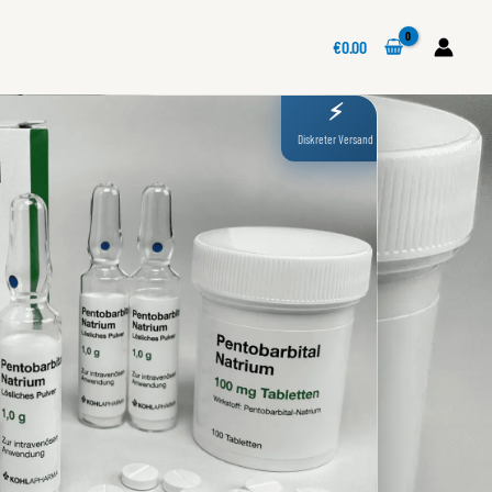
€
0.00
⚡
Diskreter Versand