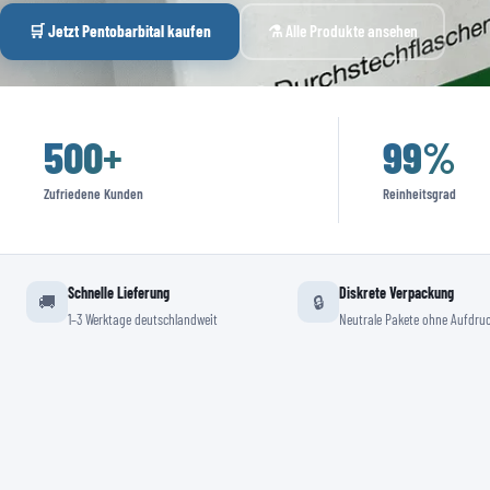
🛒 Jetzt Pentobarbital kaufen
⚗️ Alle Produkte ansehen
500
+
99
%
Zufriedene Kunden
Reinheitsgrad
Schnelle Lieferung
Diskrete Verpackung
🚚
🔒
1–3 Werktage deutschlandweit
Neutrale Pakete ohne Aufdru