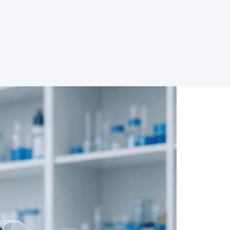
ab
€350
Kaufen →